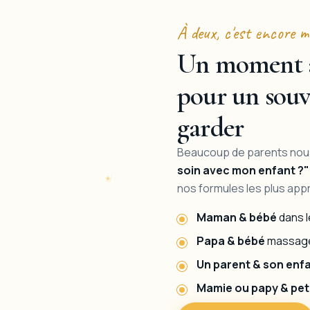
À deux, c'est encore m
Un moment à
pour un souv
garder
Beaucoup de parents no
soin avec mon enfant ?"
nos formules les plus app
Maman & bébé
dans le
Papa & bébé
massage
Un parent & son enf
Mamie ou papy & pet