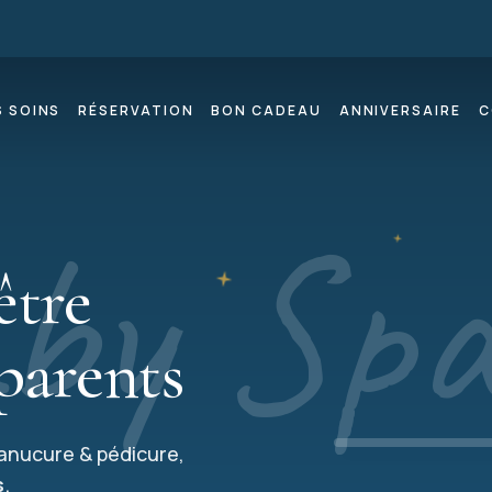
 SOINS
RÉSERVATION
BON CADEAU
ANNIVERSAIRE
C
by Sp
être
parents
anucure & pédicure,
s
.