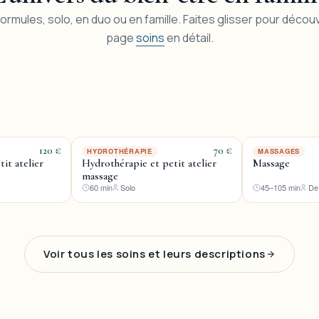
rmules, solo, en duo ou en famille. Faites glisser pour découvri
page
soins
en détail.
120 €
70 €
HYDROTHÉRAPIE
MASSAGES
it atelier
Hydrothérapie et petit atelier
Massage
massage
60 min
Solo
45–105 min
De
Voir tous les soins et leurs descriptions