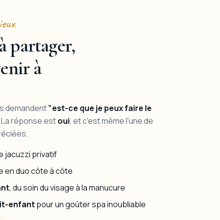
ieux
 partager,
enir à
us demandent
"est-ce que je peux faire le
La réponse est
oui
, et c'est même l'une de
réciées.
 jacuzzi privatif
 en duo côte à côte
ant
, du soin du visage à la manucure
it-enfant
pour un goûter spa inoubliable