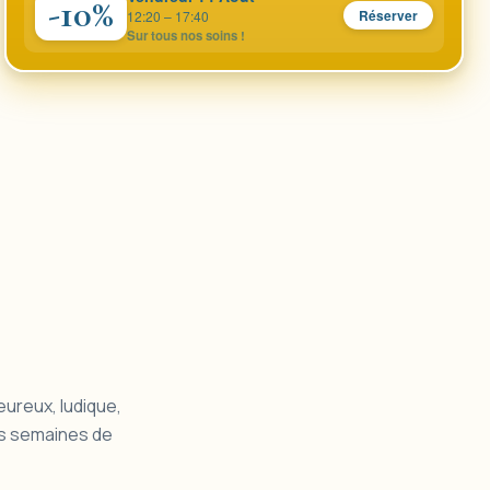
-10%
Réserver
12:20 – 17:40
Sur tous nos soins !
eureux, ludique,
es semaines de