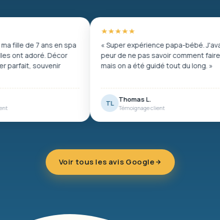
« Super expérience papa-bébé. J'avais
« Formule du
peur de ne pas savoir comment faire,
ans : elle s'
mais on a été guidé tout du long. »
Personnel au
Thomas L.
Elodie B
TL
EB
Témoignage client
Témoigna
Voir tous les avis Google