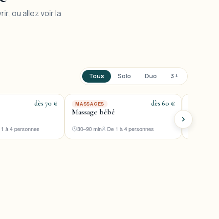
r, ou allez voir la
Tous
Solo
Duo
3 +
dès 70 €
dès 60 €
MASSAGES
PACK BE
Massage bébé
Pack Beau
 1 à 4 personnes
30–90 min
De 1 à 4 personnes
60–120 m