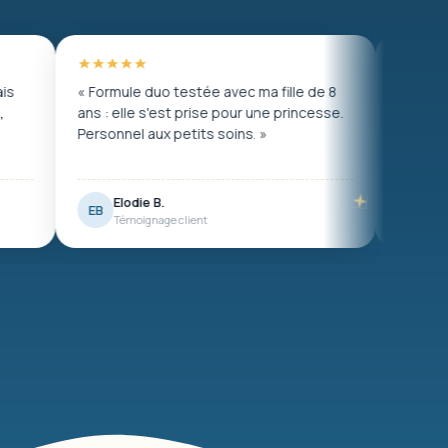
o testée avec ma fille de 8
« Mon fils avait des coliques et
est prise pour une princesse.
l'hydrothérapie l'a vraiment sou
x petits soins. »
Sieste de 3 heures en rentrant. 
magique. »
.
Marine G.
MG
ge client
Témoignage client