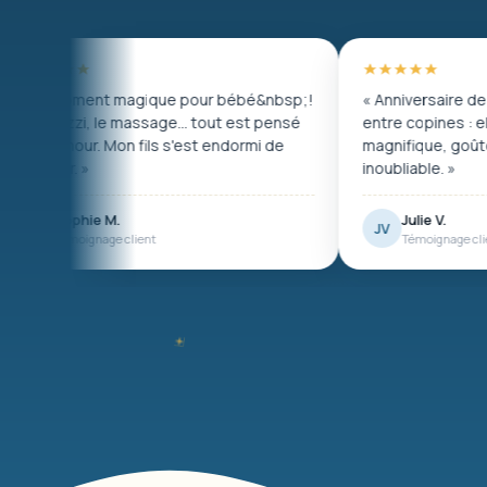
 pour bébé&nbsp;!
« Anniversaire de ma fille de 7 ans en spa
e… tout est pensé
entre copines : elles ont adoré. Décor
'est endormi de
magnifique, goûter parfait, souvenir
inoubliable. »
Julie V.
JV
Témoignage client