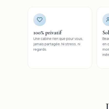
100% privatif
So
Une cabine rien que pour vous,
Bea
jamais partagée. Ni stress, ni
en 
regards.
mom
mêm