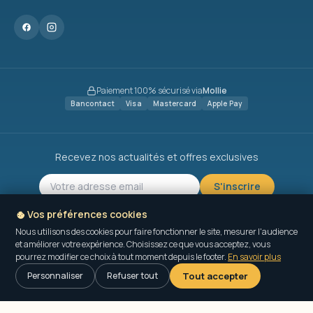
Paiement 100% sécurisé via
Mollie
Bancontact
Visa
Mastercard
Apple Pay
Recevez nos actualités et offres exclusives
S'inscrire
J'accepte de recevoir la newsletter d'Oh Baby Spa et le traitement de mon
Vos préférences cookies
adresse email à cette fin (voir la
politique de confidentialité
).
Désinscription possible à tout moment.
Nous utilisons des cookies pour faire fonctionner le site, mesurer l'audience
et améliorer votre expérience. Choisissez ce que vous acceptez, vous
pourrez modifier ce choix à tout moment depuis le footer.
En savoir plus
Tout accepter
Personnaliser
Refuser tout
© 2026 Oh Baby Spa, Tous droits réservés.
Mentions légales
CGV
Protection des données
Cookies